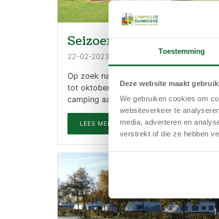
Seizoenplaatsen 2024
Toestemming
22-02-2023
Op zoek naar een seizoenplaats (maart
Deze website maakt gebruik
tot oktober) op een kindvriendelijke
camping aan de Zeeuwse kust?
We gebruiken cookies om cont
websiteverkeer te analyseren
media, adverteren en analys
LEES MEER
verstrekt of die ze hebben v