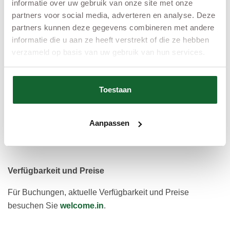
informatie over uw gebruik van onze site met onze
Terrasse
partners voor social media, adverteren en analyse. Deze
Draußen gibt es eine große Terrasse mit Gartenmöbeln -
partners kunnen deze gegevens combineren met andere
ideal für ein Frühstück in der Sonne oder ein Spiel am
informatie die u aan ze heeft verstrekt of die ze hebben
verzameld op basis van uw gebruik van hun services.
Tisch. Die Kinder können hier spielen, während Sie sich
entspannen.
Kostenloses WiFi
Toestaan
Immer praktisch - sei es, um einen Film zu schauen, zu
arbeiten oder nach den besten Ausflugszielen in der
Aanpassen
Umgebung zu suchen.
Verfügbarkeit und Preise
Für Buchungen, aktuelle Verfügbarkeit und Preise
besuchen Sie
welcome.in
.