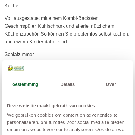
Küche
Voll ausgestattet mit einem Kombi-Backofen,
Geschirrspüler, Kühlschrank und allerlei nützlichem
Küchenzubehör. So können Sie problemlos selbst kochen,
auch wenn Kinder dabei sind.
Schlafzimmer
Ein Schlafzimmer mit einem Doppelbett, inklusive zwei
Bettdecken und Kopfkissen.
Ein zweites Schlafzimmer mit zwei Einzelbetten, ebenfalls
Toestemming
Details
Over
mit Bettdecken und Kopfkissen.
Besonders praktisch: Es gibt ein Klappbett für Kleinkinder.
Deze website maakt gebruik van cookies
Badezimmer
Praktisch und ordentlich, mit Dusche, Toilette und
We gebruiken cookies om content en advertenties te
Waschbecken. Alles, was Sie brauchen, um frisch in den
personaliseren, om functies voor social media te bieden
en om ons websiteverkeer te analyseren. Ook delen we
Tag zu starten.